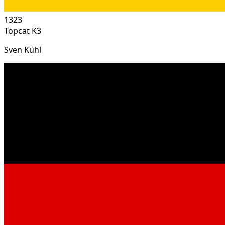
1323
Topcat K3
Sven Kühl