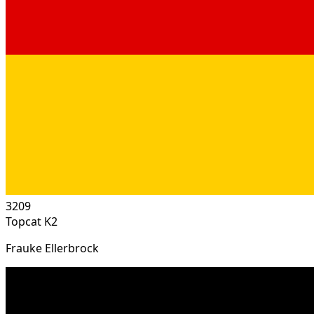
3209
Topcat K2
Frauke Ellerbrock